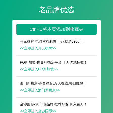
遥想公瑾当年，小乔初嫁了，雄姿英发。
羽扇纶巾，谈笑间，樯橹灰飞烟灭。
故国神游，多情应笑我，早生华发。
人生如梦，一尊还酹江月。